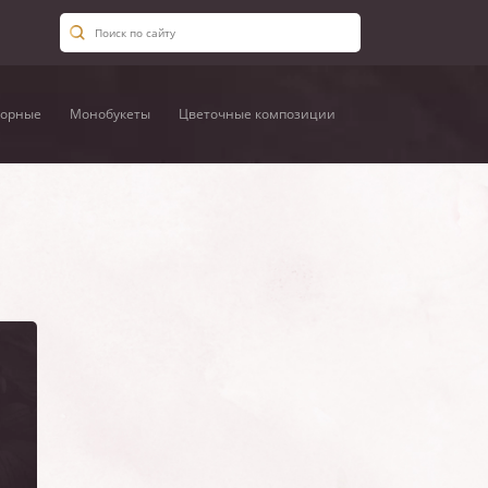
орные
Монобукеты
Цветочные композиции