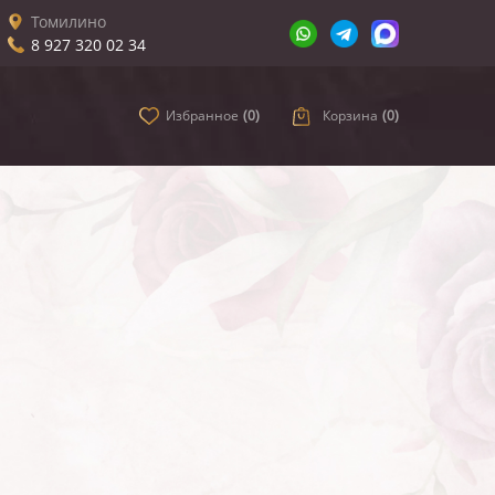
Томилино
8 927 320 02 34
Избранное
(
0
)
Корзина
(
0
)