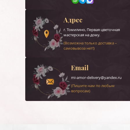
Адрес
г.
Томилино
, Первая цветочная
мастерская на дому.
(Возможна только доставка –
самовывоза нет!)
Email
mi-amor-delivery@yandex.ru
(Пишите нам по любым
вопросам)