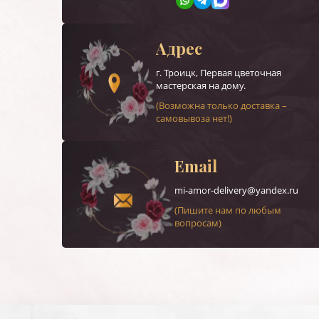
Адрес
г.
Троицк
, Первая цветочная
мастерская на дому.
(Возможна только доставка –
самовывоза нет!)
Email
mi-amor-delivery@yandex.ru
(Пишите нам по любым
вопросам)