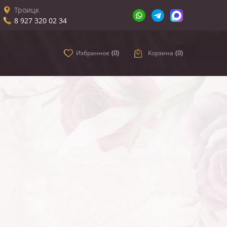
Троицк
8 927 320 02 34
Избранное
(
0
)
Корзина
(
0
)