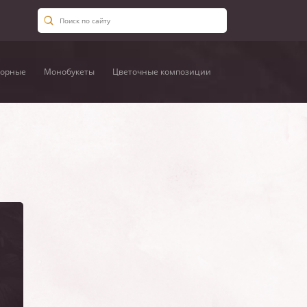
орные
Монобукеты
Цветочные композиции