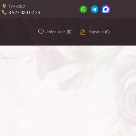
Тучково
8 927 320 02 34
Избранное
(
0
)
Корзина
(
0
)