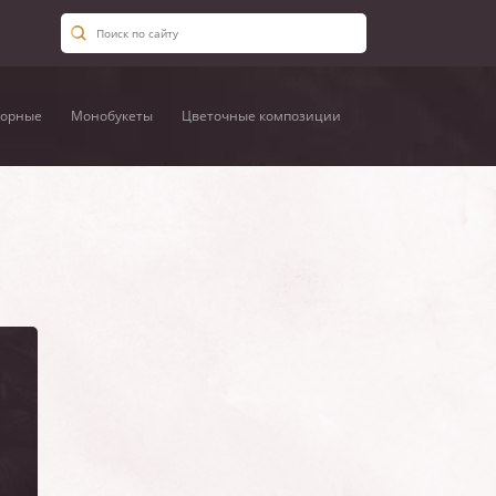
орные
Монобукеты
Цветочные композиции