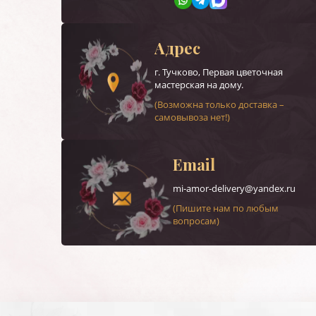
Адрес
г.
Тучково
, Первая цветочная
мастерская на дому.
(Возможна только доставка –
самовывоза нет!)
Email
mi-amor-delivery@yandex.ru
(Пишите нам по любым
вопросам)