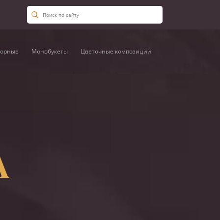
орные
Монобукеты
Цветочные композиции
А