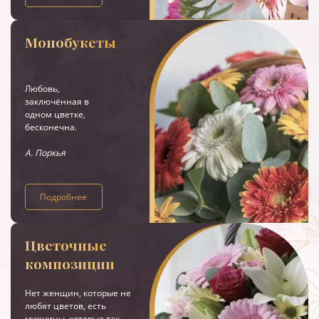
Монобукеты
Любовь,
заключённая в
одном цветке,
бесконечна.
А. Поркья
Подробнее
Цветочные
композиции
Нет женщин, которые не
любят цветов, есть
мужчины, которые так