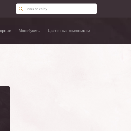
орные
Монобукеты
Цветочные композиции