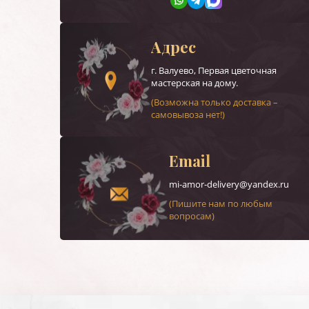
Адрес
г.
Валуево
, Первая цветочная
мастерская на дому.
(Возможна только доставка –
самовывоза нет!)
Email
mi-amor-delivery@yandex.ru
(Пишите нам по любым
вопросам)