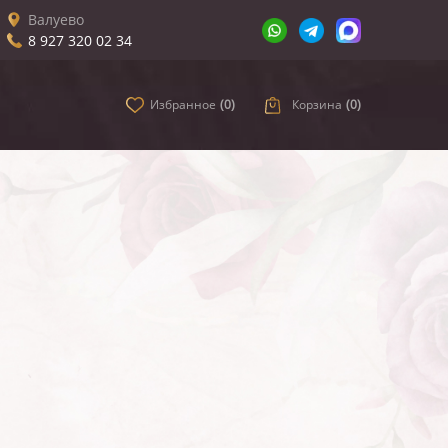
Валуево
8 927 320 02 34
Избранное
(
0
)
Корзина
(
0
)