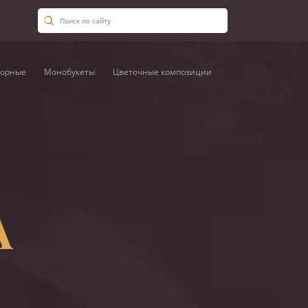
орные
Монобукеты
Цветочные композиции
А