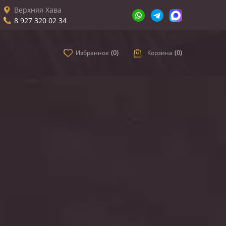
Верхняя Хава
8 927 320 02 34
Избранное
(
0
)
Корзина
(
0
)