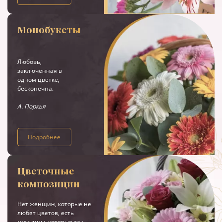
Монобукеты
Любовь,
заключённая в
одном цветке,
бесконечна.
А. Поркья
Подробнее
Цветочные
композиции
Нет женщин, которые не
любят цветов, есть
мужчины, которые так