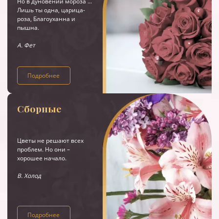
Но в дуновении мороза ...
Лишь ты одна, царица-
роза, Благоуханна и
пышна.
А. Фет
Подробнее
Сборные
Цветы не решают всех
проблем. Но они –
хорошее начало.
В. Холод
Подробнее