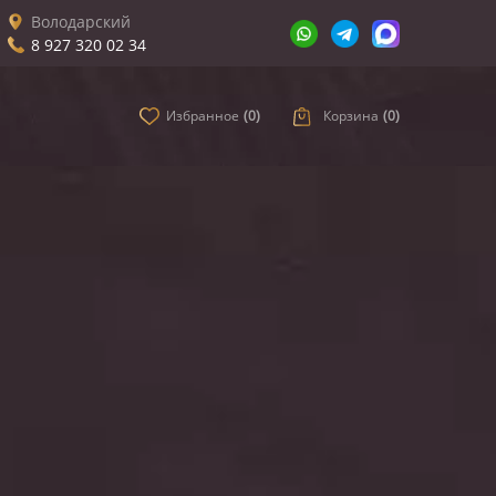
Володарский
8 927 320 02 34
Избранное
(
0
)
Корзина
(
0
)