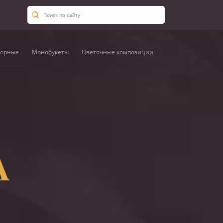
орные
Монобукеты
Цветочные композиции
А