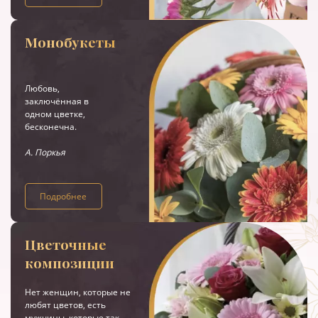
Монобукеты
Любовь,
заключённая в
одном цветке,
бесконечна.
А. Поркья
Подробнее
Цветочные
композиции
Нет женщин, которые не
любят цветов, есть
мужчины, которые так