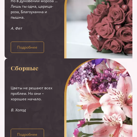
Но в дуновении мороза ...
Лишь ты одна, царица-
роза, Благоуханна и
пышна.
А. Фет
Подробнее
Сборные
Цветы не решают всех
проблем. Но они –
хорошее начало.
В. Холод
Подробнее