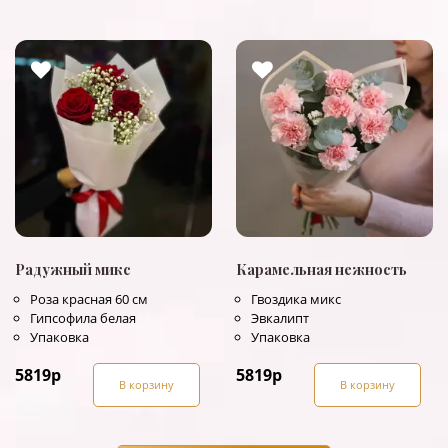
Радужный микс
Карамельная нежность
Роза красная 60 см
Гвоздика микс
Гипсофила белая
Эвкалипт
Упаковка
Упаковка
5819
р
5819
р
В корзину
В корзину