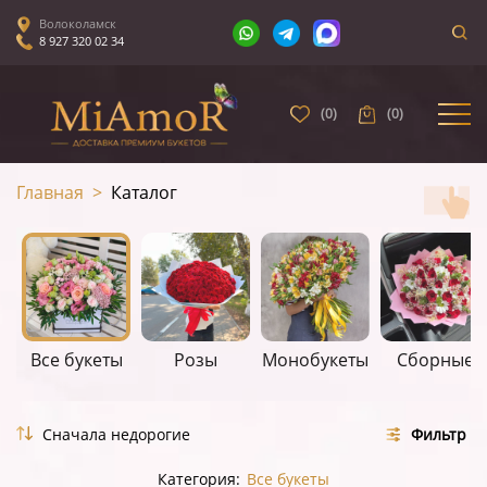
Волоколамск
8 927 320 02 34
(
0
)
(
0
)
Главная
>
Каталог
Все букеты
Розы
Монобукеты
Сборные
Фильтр
Категория:
Все букеты