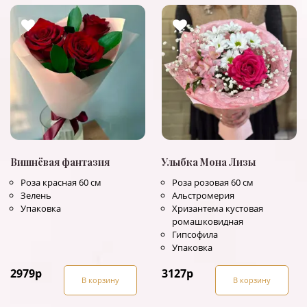
Вишнёвая фантазия
Улыбка Мона Лизы
Роза красная 60 см
Роза розовая 60 см
Зелень
Альстромерия
Упаковка
Хризантема кустовая
ромашковидная
Гипсофила
Упаковка
2979
р
3127
р
В корзину
В корзину