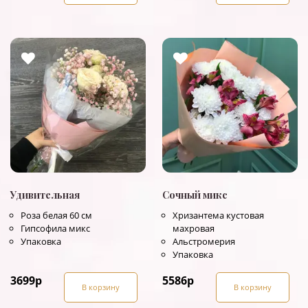
Удивительная
Сочный микс
Роза белая 60 см
Хризантема кустовая
Гипсофила микс
махровая
Упаковка
Альстромерия
Упаковка
3699
р
5586
р
В корзину
В корзину