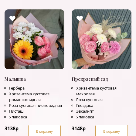
Малышка
Прекрасный сад
Гербера
Хризантема кустовая
Хризантема кустовая
махровая
ромашковидная
Роза кустовая
Роза кустовая пионовидная
Гвоздика
Писташ
Эвкалипт
Упаковка
Упаковка
3138
р
3148
р
В корзину
В корзину