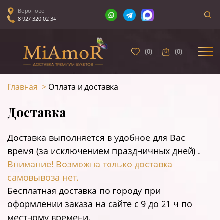
Вороново
8 927 320 02 34
(
0
)
(
0
)
Главная
>
Оплата и доставка
Доставка
Доставка выполняется в удобное для Вас
время (за исключением праздничных дней) .
Внимание! Возможна только доставка –
самовывоза нет.
Бесплатная доставка по городу при
оформлении заказа на сайте c 9 до 21 ч по
местному времени.