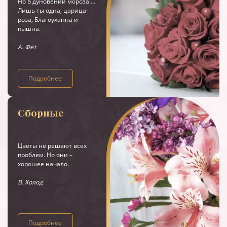
Но в дуновении мороза ...
Лишь ты одна, царица-
роза, Благоуханна и
пышна.
А. Фет
Подробнее
Сборные
Цветы не решают всех
проблем. Но они –
хорошее начало.
В. Холод
Подробнее