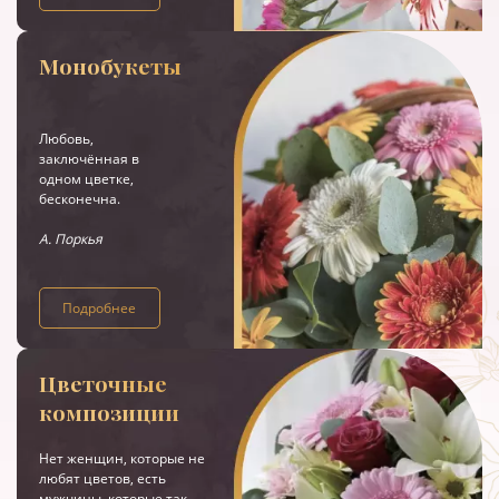
Монобукеты
Любовь,
заключённая в
одном цветке,
бесконечна.
А. Поркья
Подробнее
Цветочные
композиции
Нет женщин, которые не
любят цветов, есть
мужчины, которые так