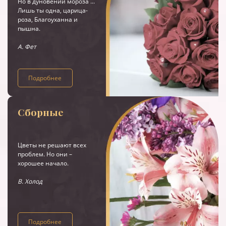
Но в дуновении мороза ...
Лишь ты одна, царица-
роза, Благоуханна и
пышна.
А. Фет
Подробнее
Сборные
Цветы не решают всех
проблем. Но они –
хорошее начало.
В. Холод
Подробнее