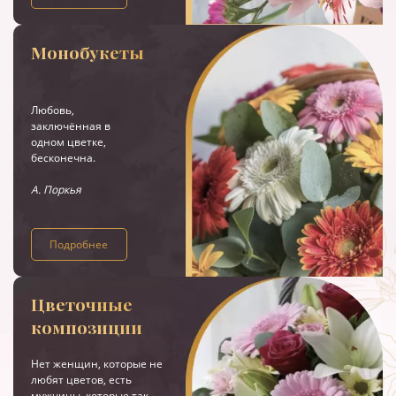
Монобукеты
Любовь,
заключённая в
одном цветке,
бесконечна.
А. Поркья
Подробнее
Цветочные
композиции
Нет женщин, которые не
любят цветов, есть
мужчины, которые так