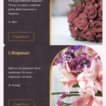
Но в дуновении мороза ...
Лишь ты одна, царица-
роза, Благоуханна и
пышна.
А. Фет
Подробнее
Сборные
Цветы не решают всех
проблем. Но они –
хорошее начало.
В. Холод
Подробнее