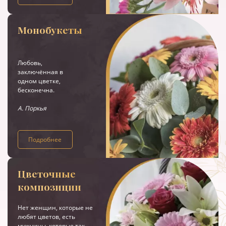
Монобукеты
Любовь,
заключённая в
одном цветке,
бесконечна.
А. Поркья
Подробнее
Цветочные
композиции
Нет женщин, которые не
любят цветов, есть
мужчины, которые так