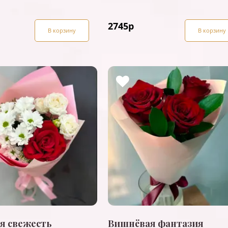
2745
р
В корзину
В корзину
я свежесть
Вишнёвая фантазия