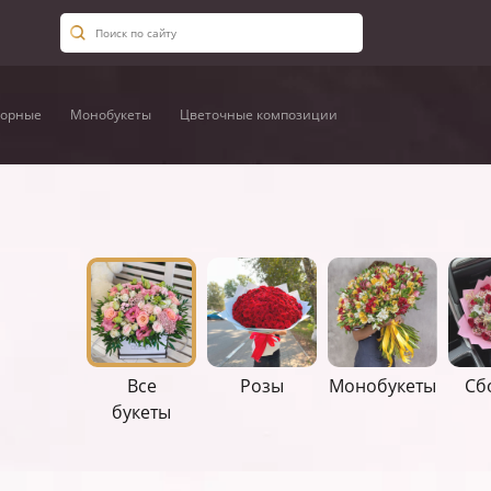
орные
Монобукеты
Цветочные композиции
Все
Розы
Монобукеты
Сб
букеты