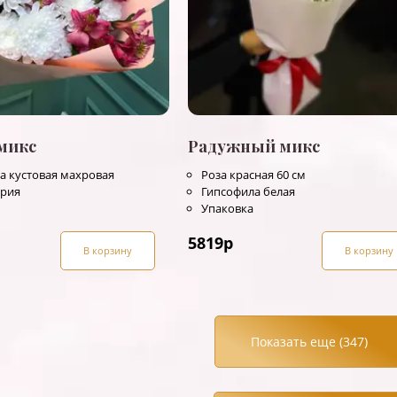
микс
Радужный микс
а кустовая махровая
Роза красная 60 см
ерия
Гипсофила белая
Упаковка
5819
р
В корзину
В корзину
Показать еще (
347
)