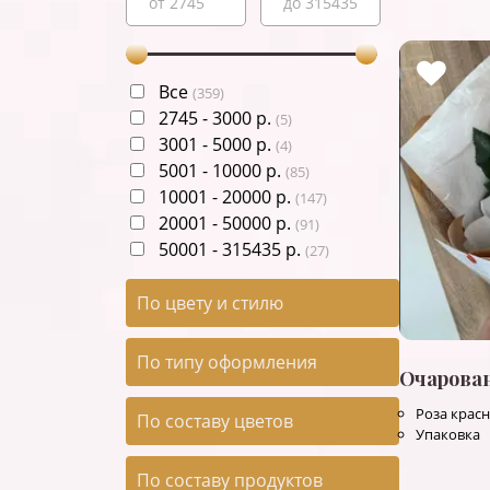
Все
(
359
)
2745
-
3000
р.
(
5
)
3001
-
5000
р.
(
4
)
5001
-
10000
р.
(
85
)
10001
-
20000
р.
(
147
)
20001
-
50000
р.
(
91
)
50001
-
315435
р.
(
27
)
По цвету и стилю
По типу оформления
Очарова
Роза красн
По составу цветов
Упаковка
По составу продуктов