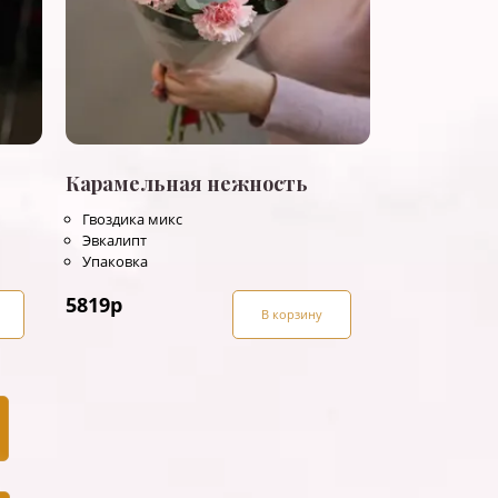
Карамельная нежность
Гвоздика микс
Эвкалипт
Упаковка
5819
р
В корзину