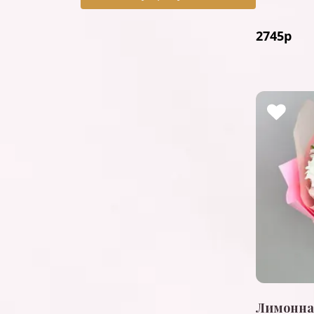
2745
р
Лимонна