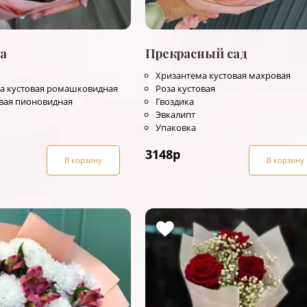
а
Прекрасный сад
Хризантема кустовая махровая
а кустовая ромашковидная
Роза кустовая
овая пионовидная
Гвоздика
Эвкалипт
Упаковка
3148
р
В корзину
В корзину