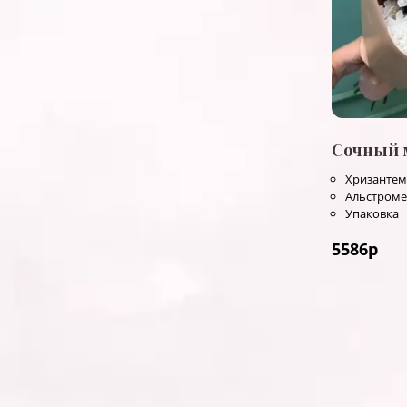
Сочный 
Хризантем
Альстром
Упаковка
5586
р