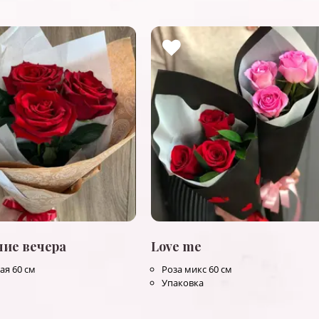
ние вечера
Love me
ая 60 см
Роза микс 60 см
Упаковка