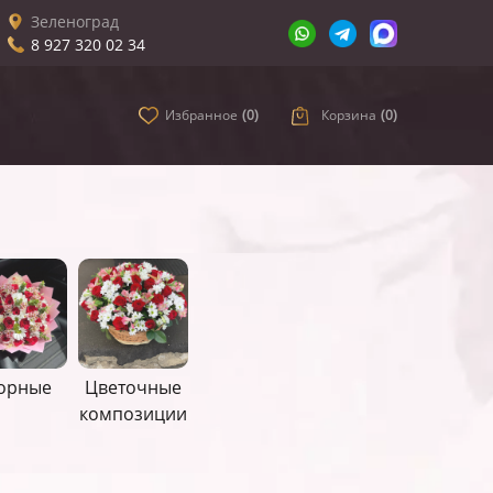
Зеленоград
8 927 320 02 34
Избранное
(
0
)
Корзина
(
0
)
орные
Цветочные
композиции