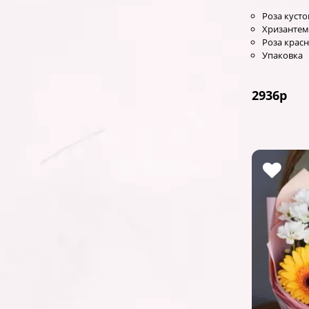
Роза кусто
Хризантем
Роза красн
Упаковка
2936
р