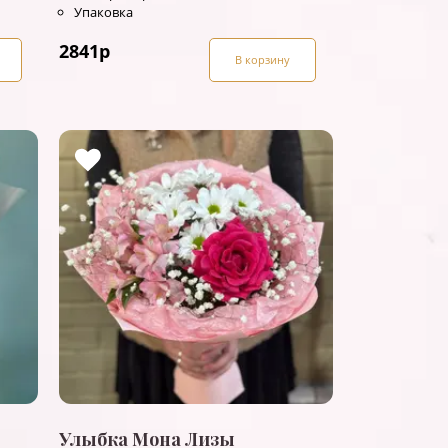
Упаковка
2841
р
В корзину
Улыбка Мона Лизы