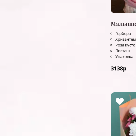
Малышк
Гербера
Хризантем
Роза куст
Писташ
Упаковка
3138
р