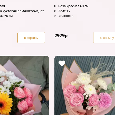
вая
Роза красная 60 см
а кустовая ромашковидная
Зелень
ая 60 см
Упаковка
2979
р
В корзину
В корзину