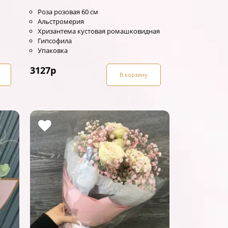
Роза розовая 60 см
Альстромерия
Хризантема кустовая ромашковидная
Гипсофила
Упаковка
3127
р
В корзину