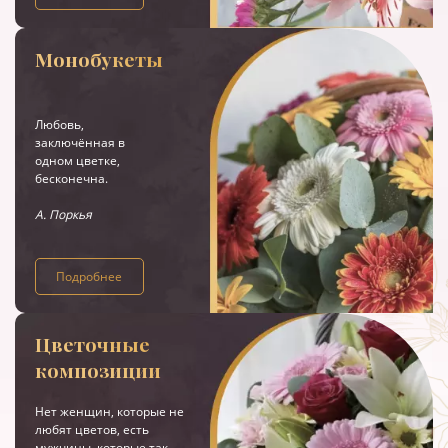
Монобукеты
Любовь,
заключённая в
одном цветке,
бесконечна.
А. Поркья
Подробнее
Цветочные
композиции
Нет женщин, которые не
любят цветов, есть
мужчины, которые так