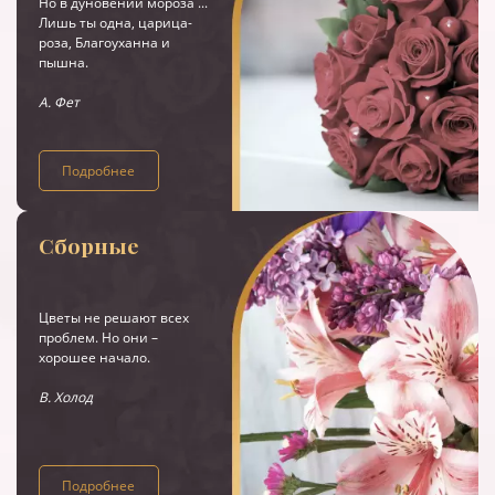
Но в дуновении мороза ...
Лишь ты одна, царица-
роза, Благоуханна и
пышна.
А. Фет
Подробнее
Сборные
Цветы не решают всех
проблем. Но они –
хорошее начало.
В. Холод
Подробнее