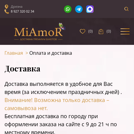
Дрезна
8 927 320 02 34
(
0
)
(
0
)
Главная
>
Оплата и доставка
Доставка
Доставка выполняется в удобное для Вас
время (за исключением праздничных дней) .
Внимание! Возможна только доставка –
самовывоза нет.
Бесплатная доставка по городу при
оформлении заказа на сайте c 9 до 21 ч по
местному времени.