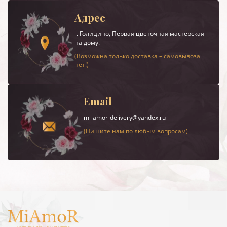
Адрес
г.
Голицино
, Первая цветочная мастерская
на дому.
(Возможна только доставка – самовывоза
нет!)
Email
mi-amor-delivery@yandex.ru
(Пишите нам по любым вопросам)