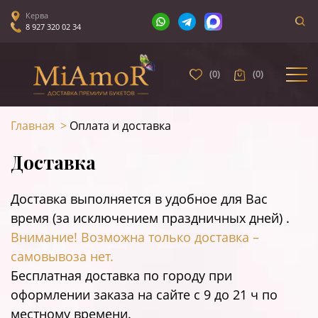
Керва
8 927 320 02 34
(
0
)
(
0
)
Главная
>
Оплата и доставка
Доставка
Доставка выполняется в удобное для Вас
время (за исключением праздничных дней) .
Внимание! Возможна только доставка –
самовывоза нет.
Бесплатная доставка по городу при
оформлении заказа на сайте c 9 до 21 ч по
местному времени.