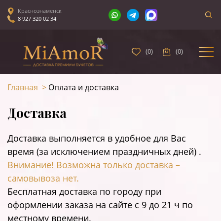
Краснознаменск
8 927 320 02 34
(
0
)
(
0
)
Главная
>
Оплата и доставка
Доставка
Доставка выполняется в удобное для Вас
время (за исключением праздничных дней) .
Внимание! Возможна только доставка –
самовывоза нет.
Бесплатная доставка по городу при
оформлении заказа на сайте c 9 до 21 ч по
местному времени.