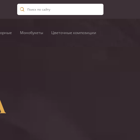
орные
Монобукеты
Цветочные композиции
А