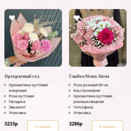
Прекрасный сад
Улыбка Мона Лизы
Хризантема кустовая
Роза розовая 60 см
махровая
Альстромерия
Роза кустовая
Хризантема кустовая
Гвоздика
ромашковидная
Эвкалипт
Гипсофила
Упаковка
Упаковка
3233
р
3286
р
В корзину
В корзину