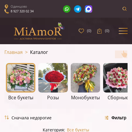
Одинцово
8 927 320 02 34
(
0
)
(
0
)
Главная
>
Каталог
Все букеты
Розы
Монобукеты
Сборные
Фильтр
Категория:
Все букеты