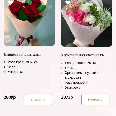
Вишнёвая фантазия
Хрустальная свежесть
Роза красная 60 см
Роза розовая 60 см
Зелень
Писташ
Упаковка
Хризантема кустовая
махровая
Альстромерия
Упаковка
2809
р
2873
р
В корзину
В корзину