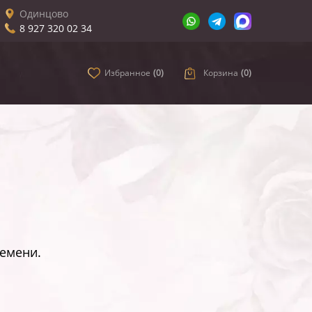
Одинцово
8 927 320 02 34
Избранное
(
0
)
Корзина
(
0
)
ремени.