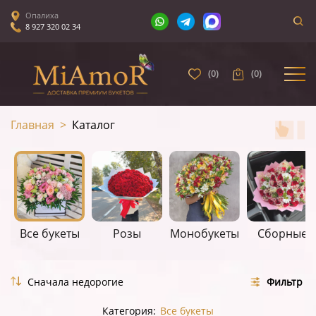
Опалиха
8 927 320 02 34
(
0
)
(
0
)
Главная
>
Каталог
Все букеты
Розы
Монобукеты
Сборные
Фильтр
Категория:
Все букеты