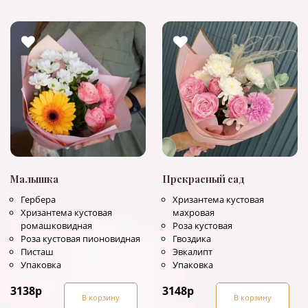
Малышка
Прекрасный сад
Гербера
Хризантема кустовая
Хризантема кустовая
махровая
ромашковидная
Роза кустовая
Роза кустовая пионовидная
Гвоздика
Писташ
Эвкалипт
Упаковка
Упаковка
3138
р
3148
р
В корзину
В корзину