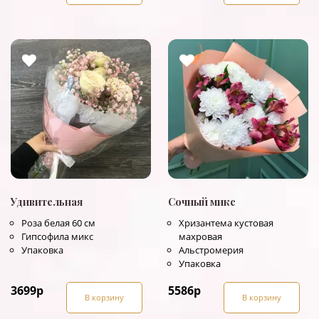
Удивительная
Сочный микс
Роза белая 60 см
Хризантема кустовая
Гипсофила микс
махровая
Упаковка
Альстромерия
Упаковка
3699
р
5586
р
В корзину
В корзину