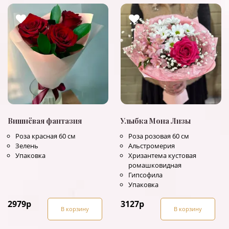
Вишнёвая фантазия
Улыбка Мона Лизы
Роза красная 60 см
Роза розовая 60 см
Зелень
Альстромерия
Упаковка
Хризантема кустовая
ромашковидная
Гипсофила
Упаковка
2979
р
3127
р
В корзину
В корзину