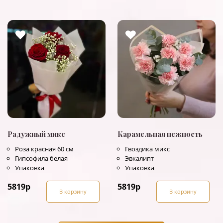
Радужный микс
Карамельная нежность
Роза красная 60 см
Гвоздика микс
Гипсофила белая
Эвкалипт
Упаковка
Упаковка
5819
р
5819
р
В корзину
В корзину