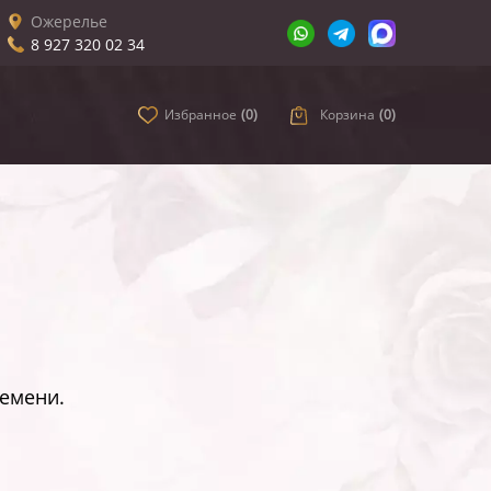
Ожерелье
8 927 320 02 34
Избранное
(
0
)
Корзина
(
0
)
ремени.