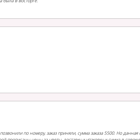
а была в восторге.
, позвонили по номеру, заказ приняли, сумма заказа 5500. Но данная
рой прописаны цены за цветы, доставку и упаковку и сумма в совоку