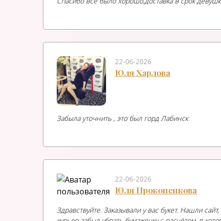
Спасибо всё было хорошо,доставка в срок девушк
22-06-2026
Юля Харлова
Забыла уточнить , это был горд Лабинск
22-06-2026
Юля Прокопенкова
Здравствуйте. Заказывали у вас букет. Нашли сайт
курьер забыл убрать бумажечку с расчётом, в кото