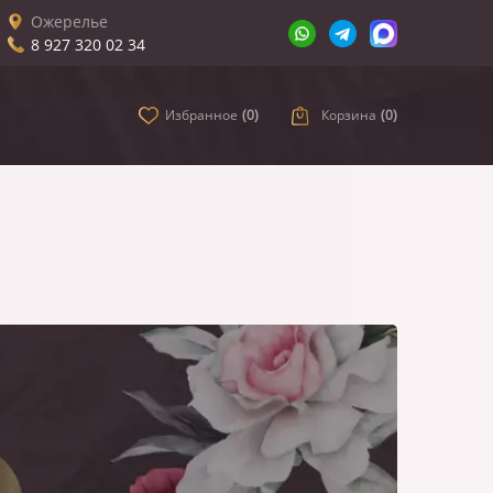
Ожерелье
8 927 320 02 34
Избранное
(
0
)
Корзина
(
0
)