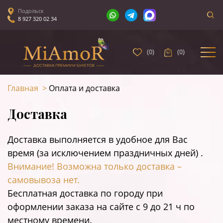
Подольск
8 927 320 02 34
(
0
)
(
0
)
Главная
>
Оплата и доставка
Доставка
Доставка выполняется в удобное для Вас
время (за исключением праздничных дней) .
Внимание! Возможна только доставка –
самовывоза нет.
Бесплатная доставка по городу при
оформлении заказа на сайте c 9 до 21 ч по
местному времени.