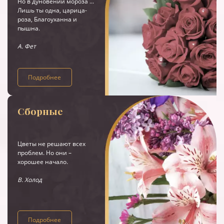
Но в дуновении мороза ...
Лишь ты одна, царица-
роза, Благоуханна и
пышна.
А. Фет
Подробнее
Сборные
Цветы не решают всех
проблем. Но они –
хорошее начало.
В. Холод
Подробнее