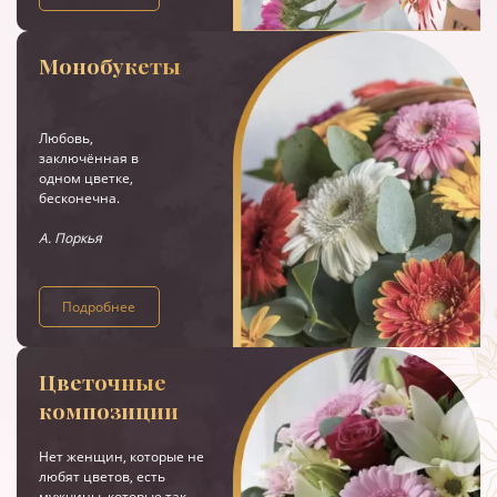
Монобукеты
Любовь,
заключённая в
одном цветке,
бесконечна.
А. Поркья
Подробнее
Цветочные
композиции
Нет женщин, которые не
любят цветов, есть
мужчины, которые так