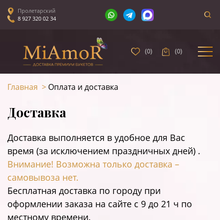
Пролетарский
8 927 320 02 34
(
0
)
(
0
)
Главная
>
Оплата и доставка
Доставка
Доставка выполняется в удобное для Вас
время (за исключением праздничных дней) .
Внимание! Возможна только доставка –
самовывоза нет.
Бесплатная доставка по городу при
оформлении заказа на сайте c 9 до 21 ч по
местному времени.