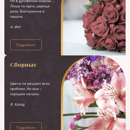
Но в дуновении мороза ...
Лишь ты одна, царица-
роза, Благоуханна и
пышна.
А. Фет
Подробнее
Сборные
Цветы не решают всех
проблем. Но они –
хорошее начало.
В. Холод
Подробнее