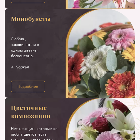
Монобукеты
Любовь,
заключённая в
одном цветке,
бесконечна.
А. Поркья
Подробнее
Цветочные
композиции
Нет женщин, которые не
любят цветов, есть
мужчины, которые так