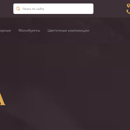
орные
Монобукеты
Цветочные композиции
А