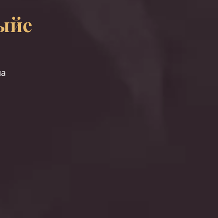
ыйе
на