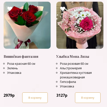
Вишнёвая фантазия
Улыбка Мона Лизы
Роза красная 60 см
Роза розовая 60 см
Зелень
Альстромерия
Упаковка
Хризантема кустовая
ромашковидная
Гипсофила
Упаковка
2979
р
3127
р
В корзину
В корзину