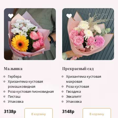
Малышка
Прекрасный сад
Гербера
Хризантема кустовая
Хризантема кустовая
махровая
ромашковидная
Роза кустовая
Роза кустовая пионовидная
Гвоздика
Писташ
Эвкалипт
Упаковка
Упаковка
3138
р
3148
р
В корзину
В корзину