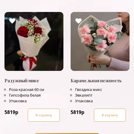
Радужный микс
Карамельная нежность
Роза красная 60 см
Гвоздика микс
Гипсофила белая
Эвкалипт
Упаковка
Упаковка
5819
р
5819
р
В корзину
В корзину