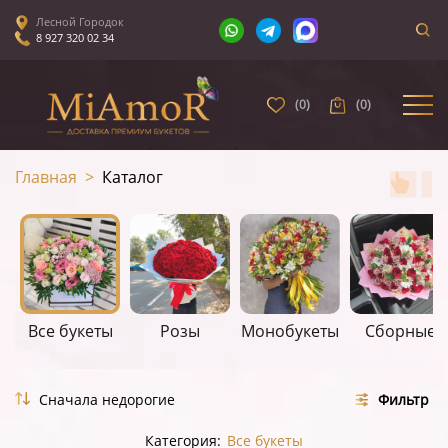
Лесной Городок
8 927 320 02 34
(
0
)
(
0
)
Главная
>
Каталог
Все букеты
Розы
Монобукеты
Сборные
Фильтр
Категория:
Все букеты