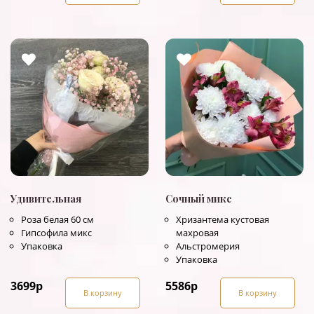
Удивительная
Сочный микс
Роза белая 60 см
Хризантема кустовая
Гипсофила микс
махровая
Упаковка
Альстромерия
Упаковка
3699
р
5586
р
В корзину
В корзину