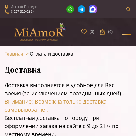
Лесной Городок
8 927 320 02 34
(
0
)
(
0
)
Главная
>
Оплата и доставка
Доставка
Доставка выполняется в удобное для Вас
время (за исключением праздничных дней) .
Внимание! Возможна только доставка –
самовывоза нет.
Бесплатная доставка по городу при
оформлении заказа на сайте c 9 до 21 ч по
местному времени.