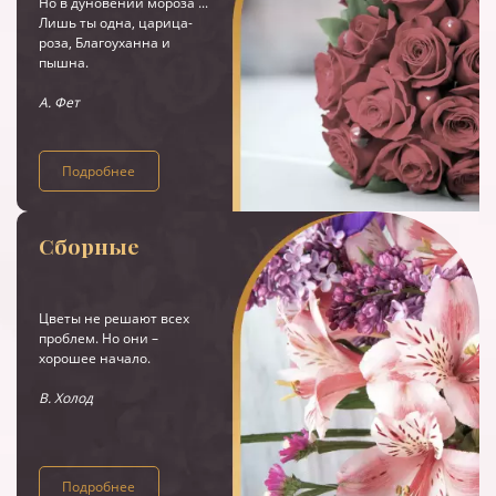
Но в дуновении мороза ...
Лишь ты одна, царица-
роза, Благоуханна и
пышна.
А. Фет
Подробнее
Сборные
Цветы не решают всех
проблем. Но они –
хорошее начало.
В. Холод
Подробнее