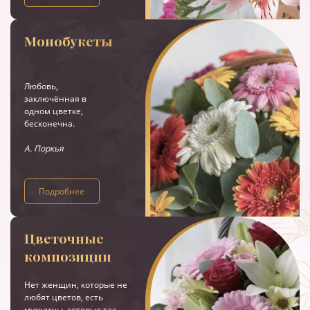
Монобукеты
Любовь,
заключённая в
одном цветке,
бесконечна.
А. Поркья
Подробнее
Цветочные
композиции
Нет женщин, которые не
любят цветов, есть
мужчины, которые так