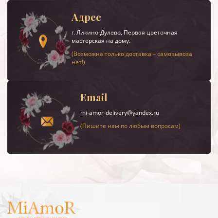
Адрес
г.
Ликино-Дулево
, Первая цветочная
мастерская на дому.
(Возможна только доставка – самовывоза
нет!)
Email
mi-amor-delivery@yandex.ru
(Пишите нам по любым вопросам)