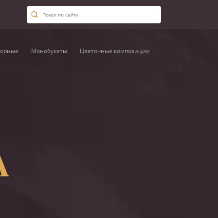
орные
Монобукеты
Цветочные композиции
А