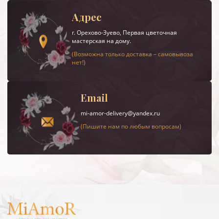
Адрес
г.
Орехово-Зуево
, Первая цветочная
мастерская на дому.
(Возможна только доставка – самовывоза
нет!)
Email
mi-amor-delivery@yandex.ru
(Пишите нам по любым вопросам)