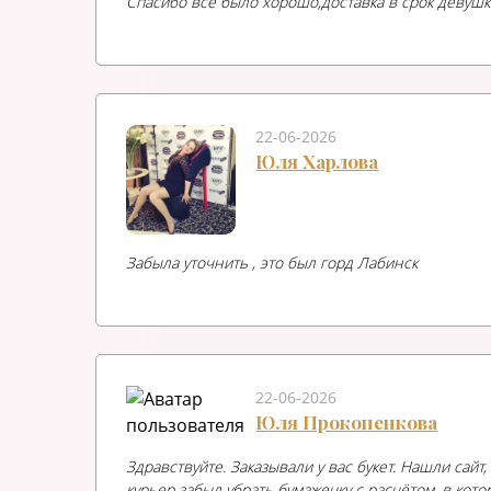
Спасибо всё было хорошо,доставка в срок девушк
22-06-2026
Юля Харлова
Забыла уточнить , это был горд Лабинск
22-06-2026
Юля Прокопенкова
Здравствуйте. Заказывали у вас букет. Нашли сайт
курьер забыл убрать бумажечку с расчётом, в кото