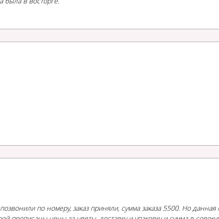
а была в восторге.
, позвонили по номеру, заказ приняли, сумма заказа 5500. Но данная
рой прописаны цены за цветы, доставку и упаковку и сумма в совоку