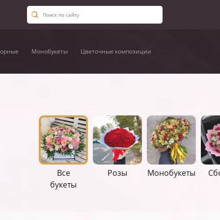
орные
Монобукеты
Цветочные композиции
Все
Розы
Монобукеты
Сб
букеты