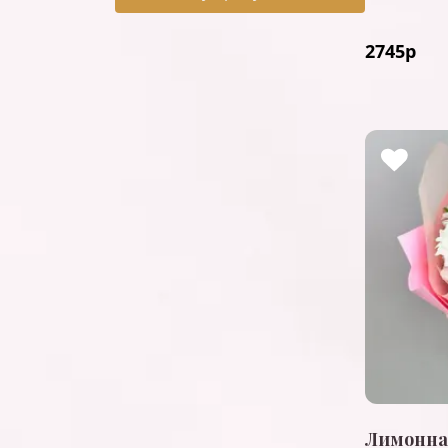
2745
р
Лимонна