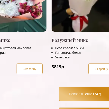
микс
Радужный микс
а кустовая махровая
Роза красная 60 см
ерия
Гипсофила белая
Упаковка
5819
р
В корзину
В корзину
Показать еще (
347
)