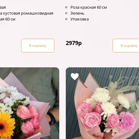
вая
Роза красная 60 см
а кустовая ромашковидная
Зелень
ая 60 см
Упаковка
2979
р
В корзину
В корзину