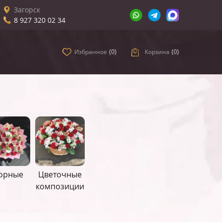
Загорск
8 927 320 02 34
Избранное
(
0
)
Корзина
(
0
)
орные
Цветочные
композиции