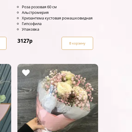
Роза розовая 60 см
Альстромерия
Хризантема кустовая ромашковидная
Гипсофила
Упаковка
3127
р
В корзину