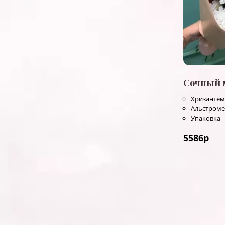
Сочный 
Хризантем
Альстром
Упаковка
5586
р