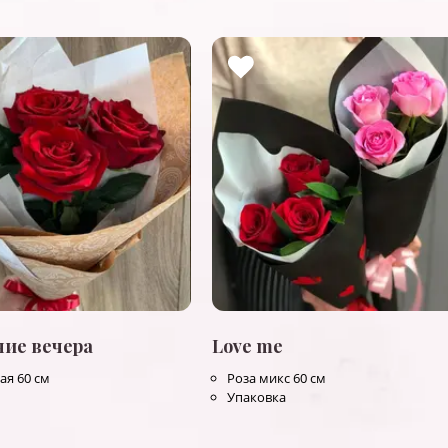
ние вечера
Love me
ая 60 см
Роза микс 60 см
Упаковка