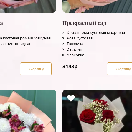
а
Прекрасный сад
Хризантема кустовая махровая
а кустовая ромашковидная
Роза кустовая
овая пионовидная
Гвоздика
Эвкалипт
Упаковка
3148
р
В корзину
В корзину