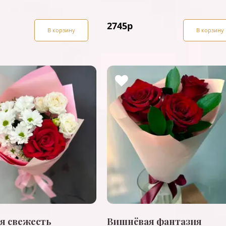
2745
р
В корзину
В корзину
я свежесть
Вишнёвая фантазия