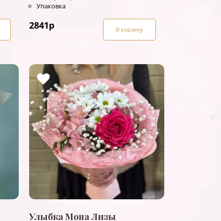
Упаковка
2841
р
В корзину
Улыбка Мона Лизы