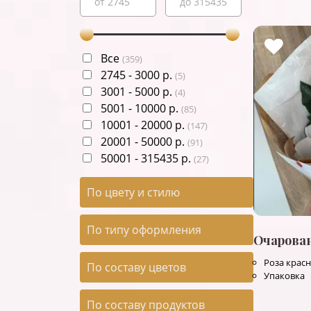
Все
(
359
)
2745
-
3000
р.
(
5
)
3001
-
5000
р.
(
4
)
5001
-
10000
р.
(
85
)
10001
-
20000
р.
(
147
)
20001
-
50000
р.
(
91
)
50001
-
315435
р.
(
27
)
По цвету и стилю
По типу оформления
Очарова
Роза красн
По составу цветов
Упаковка
По составу продуктов