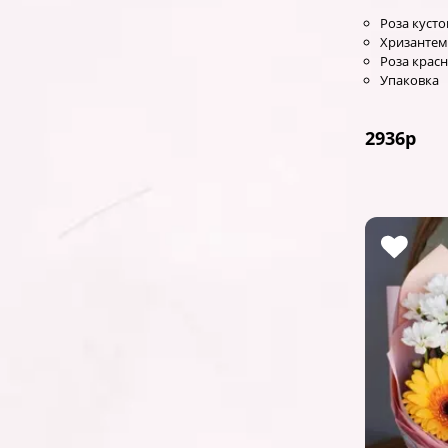
Роза кусто
Хризантем
Роза красн
Упаковка
2936
р