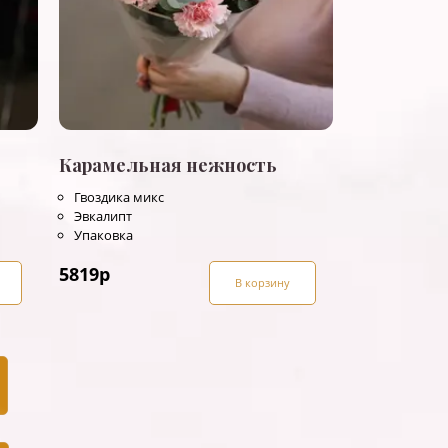
Карамельная нежность
Гвоздика микс
Эвкалипт
Упаковка
5819
р
В корзину