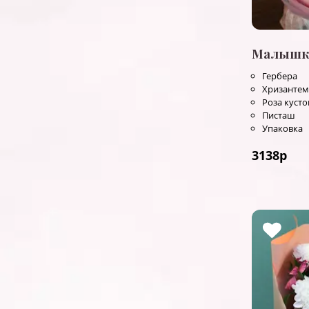
Малышк
Гербера
Хризантем
Роза куст
Писташ
Упаковка
3138
р