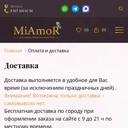
Загорск
8 927 320 02 34
(
0
)
(
0
)
Главная
>
Оплата и доставка
Доставка
Доставка выполняется в удобное для Вас
время (за исключением праздничных дней) .
Внимание! Возможна только доставка –
самовывоза нет.
Бесплатная доставка по городу при
оформлении заказа на сайте c 9 до 21 ч по
местному времени.